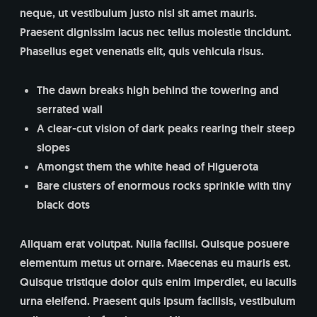
neque, ut vestibulum justo nisl sit amet mauris.
Praesent dignissim lacus nec tellus molestie tincidunt.
Phasellus eget venenatis elit, quis vehicula risus.
The dawn breaks high behind the towering and
serrated wall
A clear-cut vision of dark peaks rearing their steep
slopes
Amongst them the white head of Higuerota
Bare clusters of enormous rocks sprinkle with tiny
black dots
Aliquam erat volutpat. Nulla facilisi. Quisque posuere
elementum metus ut ornare. Maecenas eu mauris est.
Quisque tristique dolor quis enim imperdiet, eu iaculis
urna eleifend. Praesent quis ipsum facilisis, vestibulum